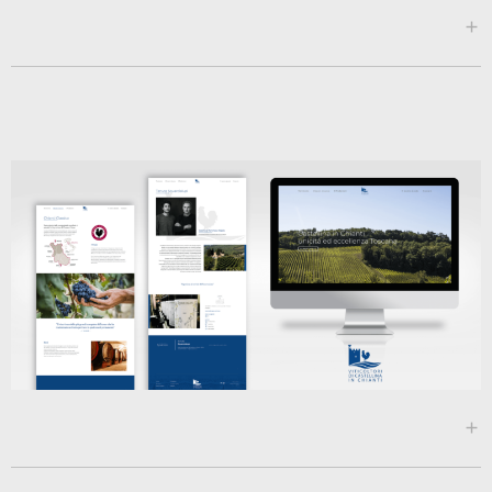
www.cabel.it
www.viticoltoricastellina.it