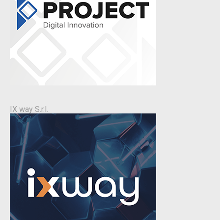
IX way S.r.l.