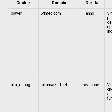
Cookie
Domain
Durata
player
.vimeo.com
1 anno
Vi
pe
de
ri
in
aka_debug
.akamaized.net
sessione
Vi
ch
si
fu