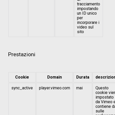
tracciamento
impostando
un ID unico
per
incorporare i
video sul
sito
Prestazioni
Cookie
Domain
Durata
descrizio
sync_active
player.vimeo.com
mai
Questo
cookie vie
impostato
da Vimeo 
contiene d
sulle